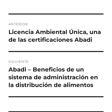
el
Navegación
ANTERIOR
de
Licencia Ambiental Única, una
Entrada
anterior:
de las certificaciones Abadi
entradas
SIGUIENTE
Abadi – Beneficios de un
Siguiente
entrada:
sistema de administración en
la distribución de alimentos