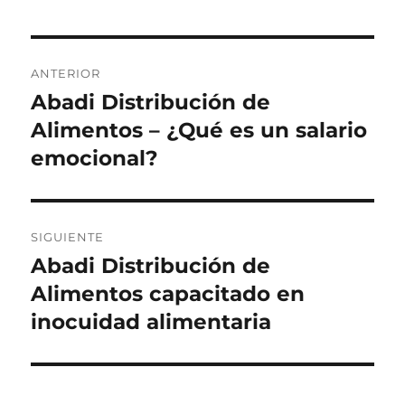
Navegación
ANTERIOR
de
Abadi Distribución de
Entrada
anterior:
Alimentos – ¿Qué es un salario
entradas
emocional?
SIGUIENTE
Abadi Distribución de
Siguiente
entrada:
Alimentos capacitado en
inocuidad alimentaria