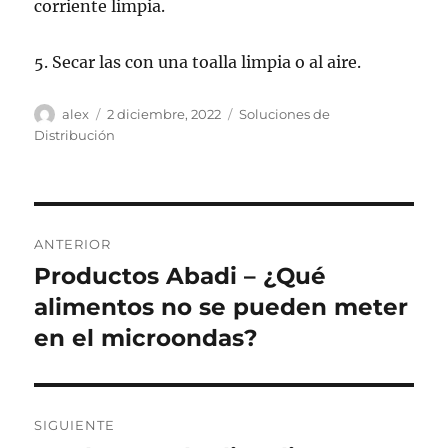
corriente limpia.
5. Secar las con una toalla limpia o al aire.
Autor
Publicado
Categorías
alex
2 diciembre, 2022
Soluciones de
el
Distribución
Navegación
ANTERIOR
de
Productos Abadi – ¿Qué
Entrada
anterior:
alimentos no se pueden meter
entradas
en el microondas?
SIGUIENTE