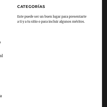
CATEGORÍAS
Este puede ser un buen lugar para presentarte
a ti y a tu sitio o para incluir algunos méritos.
e
al
ra