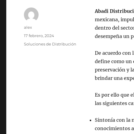
Abadi Distribuc
mexicana, impuls
Autor
alex
dentro del secto
Publicado
17 febrero, 2024
desempeña un pa
el
Categorías
Soluciones de Distribución
De acuerdo con 
define como un e
preservación y l
brindar una exper
Es por ello que 
las siguientes ca
Sintonía con la 
conocimientos al