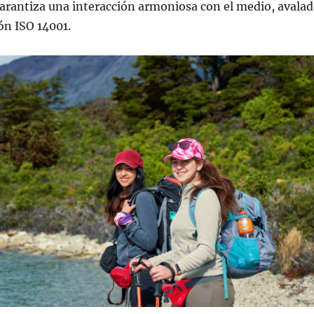
arantiza una interacción armoniosa con el medio, avala
ión ISO 14001.