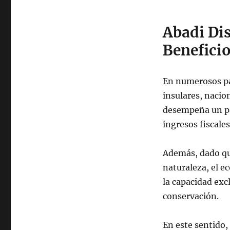
Abadi Di
Benefici
En numerosos pa
insulares, nacio
desempeña un pap
ingresos fiscale
Además, dado que
naturaleza, el e
la capacidad exc
conservación.
En este sentido, 