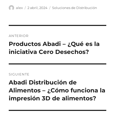
Autor
Publicado
Categorías
alex
2 abril, 2024
Soluciones de Distribución
el
Navegación
ANTERIOR
de
Productos Abadi – ¿Qué es la
Entrada
anterior:
iniciativa Cero Desechos?
entradas
SIGUIENTE
Abadi Distribución de
Siguiente
entrada:
Alimentos – ¿Cómo funciona la
impresión 3D de alimentos?