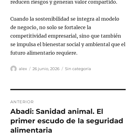
reducen riesgos y generan valor compartido.
Cuando la sostenibilidad se integra al modelo
de negocio, no solo se fortalece la
competitividad empresarial, sino que también
se impulsa el bienestar social y ambiental que el
futuro alimentario requiere.
Autor
Publicado
Categorías
alex
26 junio, 2026
Sin categoría
el
Navegación
ANTERIOR
de
Abadi: Sanidad animal. El
Entrada
anterior:
primer escudo de la seguridad
entradas
alimentaria