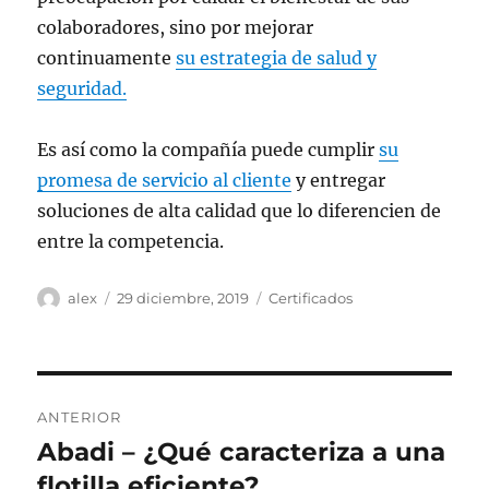
colaboradores, sino por mejorar
continuamente
su estrategia de salud y
seguridad.
Es así como la compañía puede cumplir
su
promesa de servicio al cliente
y entregar
soluciones de alta calidad que lo diferencien de
entre la competencia.
Autor
Publicado
Categorías
alex
29 diciembre, 2019
Certificados
el
Navegación
ANTERIOR
de
Abadi – ¿Qué caracteriza a una
Entrada
anterior:
flotilla eficiente?
entradas