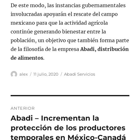
De este modo, las instancias gubernamentales
involucradas apoyarán el rescate del campo
mexicano para que la actividad agrícola
continúe generando bienestar entre la
población, un objetivo que también forma parte
de la filosofía de la empresa
Abadi, distribución
de alimentos
.
Autor
Publicado
Categorías
alex
11 julio, 2020
Abadi Servicios
el
Navegación
ANTERIOR
de
Abadi – Incrementan la
Entrada
anterior:
protección de los productores
entradas
temporales en México-Canadá