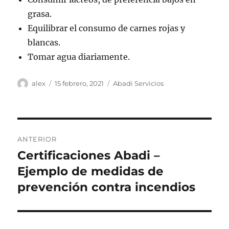
grasa.
Equilibrar el consumo de carnes rojas y
blancas.
Tomar agua diariamente.
Autor
Publicado
Categorías
alex
15 febrero, 2021
Abadi Servicios
el
Navegación
ANTERIOR
de
Certificaciones Abadi –
Entrada
anterior:
Ejemplo de medidas de
entradas
prevención contra incendios