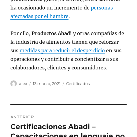
ha ocasionado un incremento de
personas
afectadas por el hambre
.
Por ello,
Productos Abadi
y otras compañías de
la industria de alimentos tienen que reforzar
sus
medidas para reducir el desperdicio
en sus
operaciones y contribuir a concientizar a sus
colaboradores, clientes y consumidores.
Autor
Publicado
Categorías
alex
13 marzo, 2021
Certificados
el
Navegación
ANTERIOR
de
Certificaciones Abadi –
Entrada
anterior:
Capacitaciones en lenguaje no
entradas