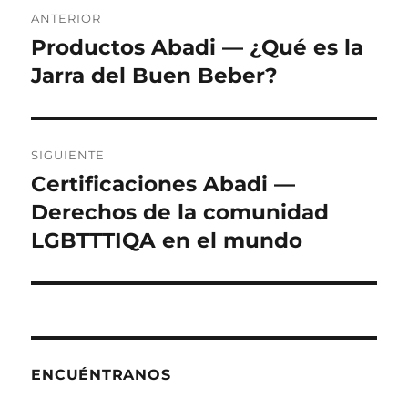
Navegación
ANTERIOR
de
Productos Abadi — ¿Qué es la
Entrada
anterior:
Jarra del Buen Beber?
entradas
SIGUIENTE
Certificaciones Abadi —
Siguiente
entrada:
Derechos de la comunidad
LGBTTTIQA en el mundo
ENCUÉNTRANOS