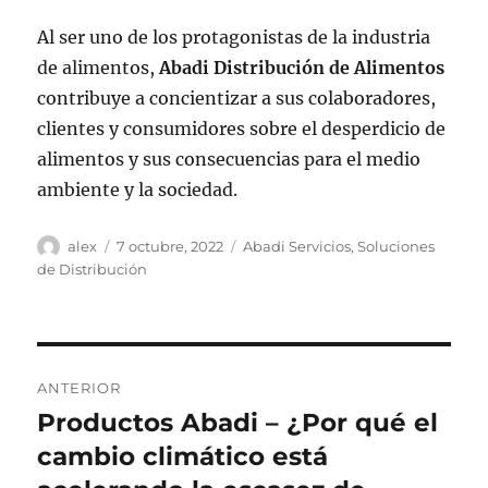
Al ser uno de los protagonistas de la industria
de alimentos,
Abadi Distribución de Alimentos
contribuye a concientizar a sus colaboradores,
clientes y consumidores sobre el desperdicio de
alimentos y sus consecuencias para el medio
ambiente y la sociedad.
Autor
Publicado
Categorías
alex
7 octubre, 2022
Abadi Servicios
,
Soluciones
el
de Distribución
Navegación
ANTERIOR
de
Productos Abadi – ¿Por qué el
Entrada
anterior:
cambio climático está
entradas