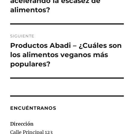
acelerando la escasez de
alimentos?
SIGUIENTE
Productos Abadi – ¿Cuáles son
Siguiente
entrada:
los alimentos veganos más
populares?
ENCUÉNTRANOS
Dirección
Calle Principal 123