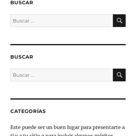
BUSCAR
BU
Buscar
por:
BUSCAR
BU
Buscar
por:
CATEGORÍAS
Este puede ser un buen lugar para presentarte a
ti y a tu sitio o para incluir algunos méritos.