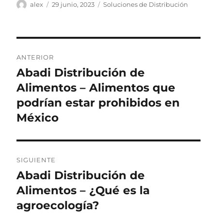
Autor
Publicado
Categorías
alex
29 junio, 2023
Soluciones de Distribución
el
Navegación
ANTERIOR
de
Abadi Distribución de
Entrada
anterior:
Alimentos – Alimentos que
entradas
podrían estar prohibidos en
México
SIGUIENTE
Abadi Distribución de
Siguiente
entrada:
Alimentos – ¿Qué es la
agroecología?