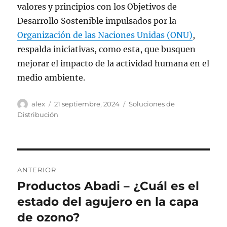
valores y principios con los Objetivos de
Desarrollo Sostenible impulsados por la
Organización de las Naciones Unidas (ONU)
,
respalda iniciativas, como esta, que busquen
mejorar el impacto de la actividad humana en el
medio ambiente.
Autor
Publicado
Categorías
alex
21 septiembre, 2024
Soluciones de
el
Distribución
Navegación
ANTERIOR
de
Productos Abadi – ¿Cuál es el
Entrada
anterior:
estado del agujero en la capa
entradas
de ozono?