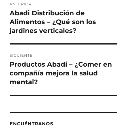
ANTERIOR
de
Abadi Distribución de
Entrada
anterior:
Alimentos – ¿Qué son los
entradas
jardines verticales?
SIGUIENTE
Productos Abadi – ¿Comer en
Siguiente
entrada:
compañía mejora la salud
mental?
ENCUÉNTRANOS