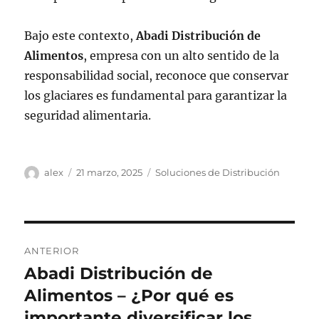
Bajo este contexto,
Abadi Distribución de
Alimentos
, empresa con un alto sentido de la
responsabilidad social, reconoce que conservar
los glaciares es fundamental para garantizar la
seguridad alimentaria.
Autor
Publicado
Categorías
alex
21 marzo, 2025
Soluciones de Distribución
el
Navegación
ANTERIOR
de
Abadi Distribución de
Entrada
anterior:
Alimentos – ¿Por qué es
entradas
importante diversificar los