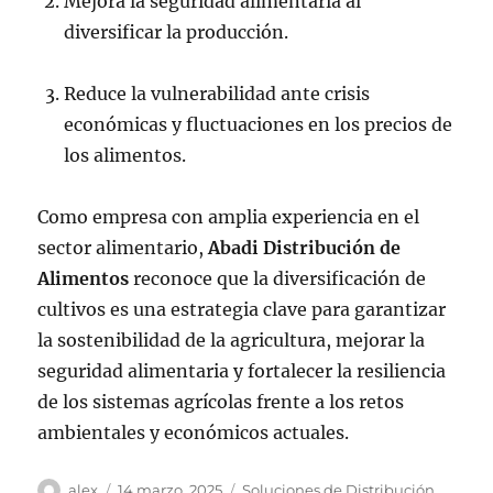
Mejora la seguridad alimentaria al
diversificar la producción.
Reduce la vulnerabilidad ante crisis
económicas y fluctuaciones en los precios de
los alimentos.
Como empresa con amplia experiencia en el
sector alimentario,
Abadi Distribución de
Alimentos
reconoce que la diversificación de
cultivos es una estrategia clave para garantizar
la sostenibilidad de la agricultura, mejorar la
seguridad alimentaria y fortalecer la resiliencia
de los sistemas agrícolas frente a los retos
ambientales y económicos actuales.
Autor
Publicado
Categorías
alex
14 marzo, 2025
Soluciones de Distribución