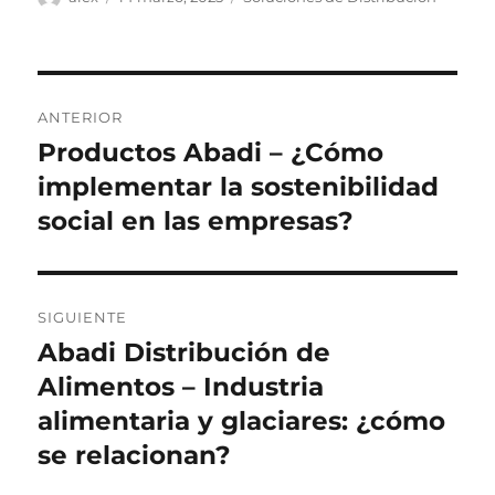
el
Navegación
ANTERIOR
de
Productos Abadi – ¿Cómo
Entrada
anterior:
implementar la sostenibilidad
entradas
social en las empresas?
SIGUIENTE
Abadi Distribución de
Siguiente
entrada:
Alimentos – Industria
alimentaria y glaciares: ¿cómo
se relacionan?