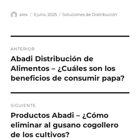
Autor
Publicado
Categorías
alex
3 julio, 2025
Soluciones de Distribución
el
Navegación
ANTERIOR
de
Abadi Distribución de
Entrada
anterior:
Alimentos – ¿Cuáles son los
entradas
beneficios de consumir papa?
SIGUIENTE
Productos Abadi – ¿Cómo
Siguiente
entrada:
eliminar al gusano cogollero
de los cultivos?