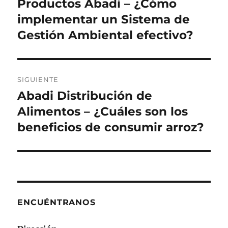
Productos Abadi – ¿Cómo
Entrada
anterior:
implementar un Sistema de
entradas
Gestión Ambiental efectivo?
SIGUIENTE
Abadi Distribución de
Siguiente
entrada:
Alimentos – ¿Cuáles son los
beneficios de consumir arroz?
ENCUÉNTRANOS