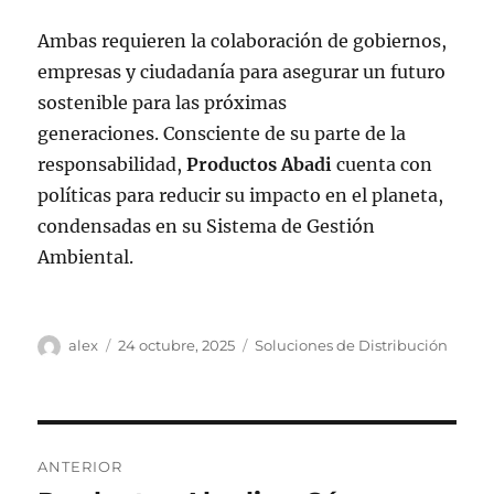
Ambas requieren la colaboración de gobiernos,
empresas y ciudadanía para asegurar un futuro
sostenible para las próximas
generaciones. Consciente de su parte de la
responsabilidad,
Productos Abadi
cuenta con
políticas para reducir su impacto en el planeta,
condensadas en su Sistema de Gestión
Ambiental.
Autor
Publicado
Categorías
alex
24 octubre, 2025
Soluciones de Distribución
el
Navegación
ANTERIOR
de