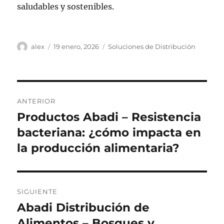
saludables y sostenibles.
Autor
Publicado
Categorías
alex
19 enero, 2026
Soluciones de Distribución
el
Navegación
ANTERIOR
de
Productos Abadi – Resistencia
Entrada
anterior:
bacteriana: ¿cómo impacta en
entradas
la producción alimentaria?
SIGUIENTE
Abadi Distribución de
Siguiente
entrada:
Alimentos – Bosques y