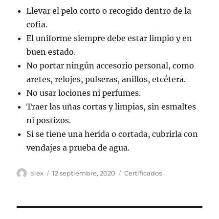
Llevar el pelo corto o recogido dentro de la
cofia.
El uniforme siempre debe estar limpio y en
buen estado.
No portar ningún accesorio personal, como
aretes, relojes, pulseras, anillos, etcétera.
No usar lociones ni perfumes.
Traer las uñas cortas y limpias, sin esmaltes
ni postizos.
Si se tiene una herida o cortada, cubrirla con
vendajes a prueba de agua.
Autor
Publicado
Categorías
alex
12 septiembre, 2020
Certificados
el
Navegación