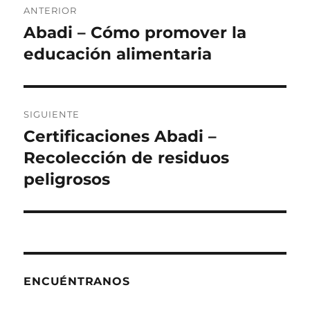
ANTERIOR
de
Abadi – Cómo promover la
Entrada
anterior:
educación alimentaria
entradas
SIGUIENTE
Certificaciones Abadi –
Siguiente
entrada:
Recolección de residuos
peligrosos
ENCUÉNTRANOS