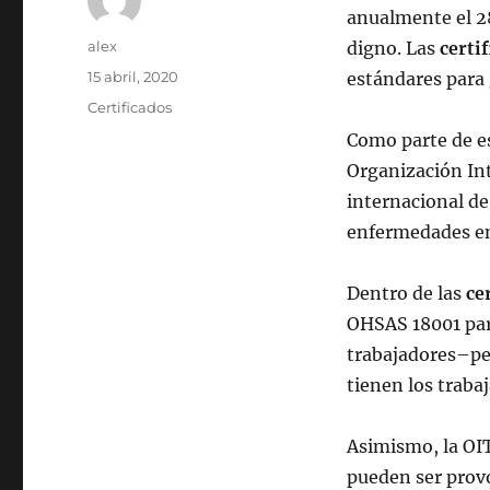
anualmente el 28
Autor
alex
digno. Las
certi
Publicado
15 abril, 2020
estándares para 
el
Categorías
Certificados
Como parte de e
Organización Int
internacional de
enfermedades en 
Dentro de las
ce
OHSAS 18001 para
trabajadores–per
tienen los traba
Asimismo, la OIT
pueden ser prov