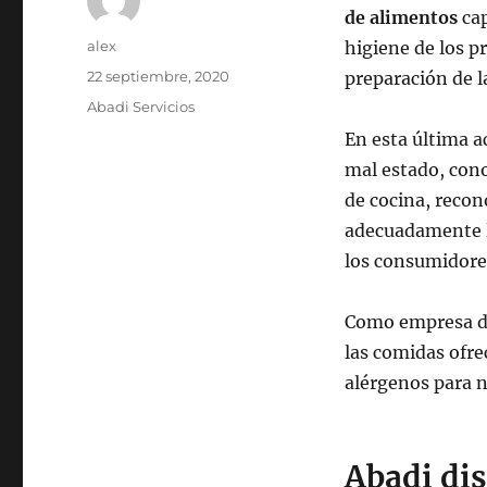
de alimentos
ca
Autor
alex
higiene de los p
Publicado
22 septiembre, 2020
preparación de l
el
Categorías
Abadi Servicios
En esta última a
mal estado, cono
de cocina, recon
adecuadamente l
los consumidore
Como empresa 
las comidas ofre
alérgenos para n
Abadi dis