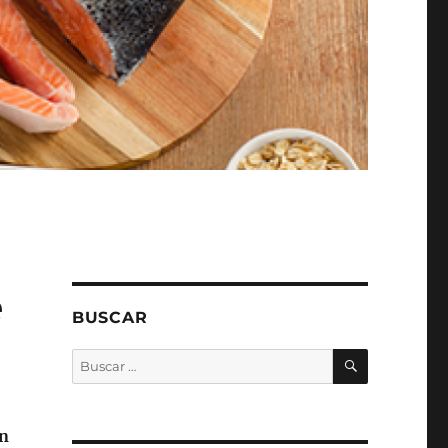
é
BUSCAR
BUSCAR
Buscar
por:
ón