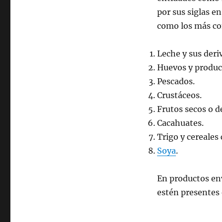
por sus siglas en
como los más c
Leche y sus deri
Huevos y product
Pescados.
Crustáceos.
Frutos secos o d
Cacahuates.
Trigo y cereales
Soya
.
En productos env
estén presentes 