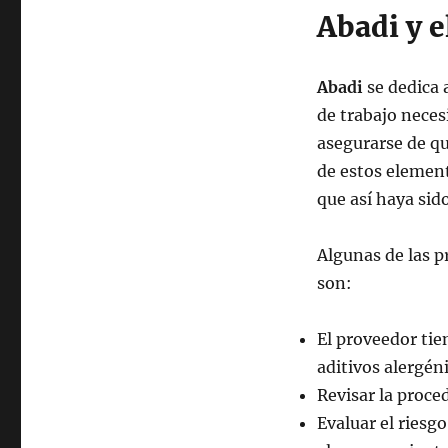
Abadi y 
Abadi
se dedica 
de trabajo neces
asegurarse de qu
de estos element
que así haya sid
Algunas de las p
son:
El proveedor tie
aditivos alergén
Revisar la proce
Evaluar el riesg