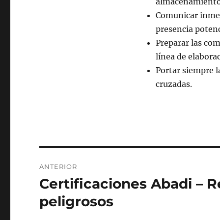
almacenamiento 
Comunicar inmed
presencia potenc
Preparar las co
línea de elabora
Portar siempre l
cruzadas.
Navegación
ANTERIOR
de
Certificaciones Abadi – 
Entrada
anterior:
entradas
peligrosos