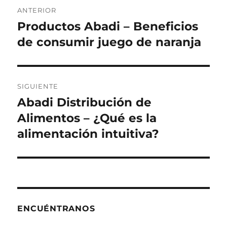
Navegación
ANTERIOR
de
Productos Abadi – Beneficios
Entrada
anterior:
de consumir juego de naranja
entradas
SIGUIENTE
Abadi Distribución de
Siguiente
entrada:
Alimentos – ¿Qué es la
alimentación intuitiva?
ENCUÉNTRANOS