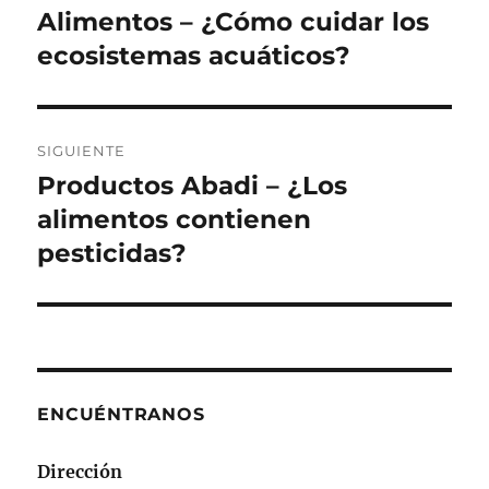
anterior:
Alimentos – ¿Cómo cuidar los
entradas
ecosistemas acuáticos?
SIGUIENTE
Productos Abadi – ¿Los
Siguiente
entrada:
alimentos contienen
pesticidas?
ENCUÉNTRANOS
Dirección