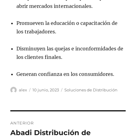
abrir mercados internacionales.
Promueven la educación o capacitación de
los trabajadores.
Disminuyen las quejas e inconformidades de
los clientes finales.
Generan confianza en los consumidores.
Autor
Publicado
Categorías
alex
10 junio, 2023
Soluciones de Distribución
el
Navegación
ANTERIOR
de
Abadi Distribución de
Entrada