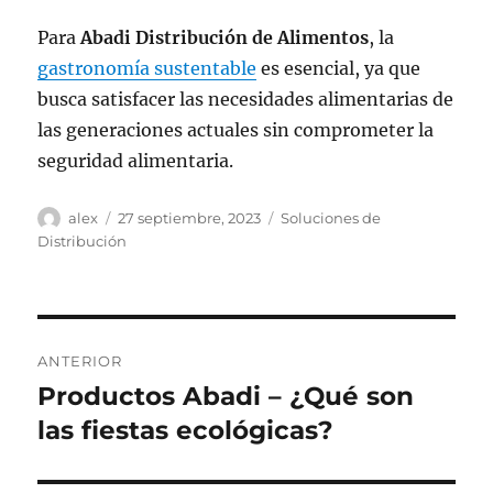
Para
Abadi Distribución de Alimentos
, la
gastronomía sustentable
es esencial, ya que
busca satisfacer las necesidades alimentarias de
las generaciones actuales sin comprometer la
seguridad alimentaria.
Autor
Publicado
Categorías
alex
27 septiembre, 2023
Soluciones de
el
Distribución
Navegación
ANTERIOR
de
Productos Abadi – ¿Qué son
Entrada
anterior:
las fiestas ecológicas?
entradas