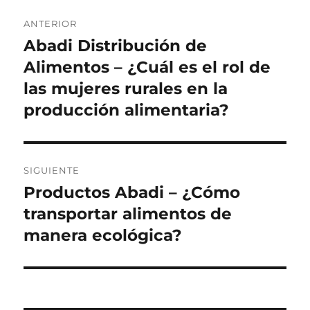
Navegación
ANTERIOR
de
Abadi Distribución de
Entrada
anterior:
Alimentos – ¿Cuál es el rol de
entradas
las mujeres rurales en la
producción alimentaria?
SIGUIENTE
Productos Abadi – ¿Cómo
Siguiente
entrada:
transportar alimentos de
manera ecológica?