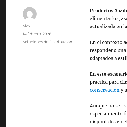
Productos Abad
alimentarios, as
Autor
alex
actualizada en l
Publicado
14 febrero, 2026
el
Categorías
Soluciones de Distribución
En el contexto ac
responder a una 
adaptados a esti
En este escenar
práctica para cl
conservación
y u
Aunque no se trat
especialmente út
disponibles en e