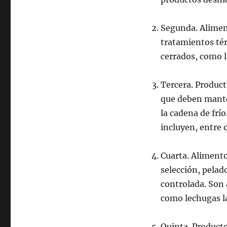
Segunda. Alimen
tratamientos té
cerrados, como l
Tercera. Produc
que deben mante
la cadena de frí
incluyen, entre 
Cuarta. Aliment
selección, pelad
controlada. Son 
como lechugas l
Quinta. Producto