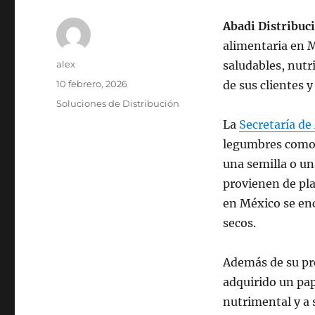
Abadi Distribuc
alimentaria en M
Autor
alex
saludables, nutri
Publicado
10 febrero, 2026
de sus clientes 
el
Categorías
Soluciones de Distribución
La
Secretaría de
legumbres como e
una semilla o un
provienen de pl
en México se encu
secos.
Además de su pre
adquirido un pape
nutrimental y a s