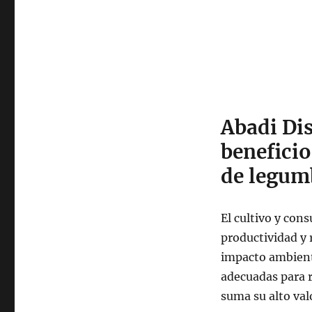
Abadi Di
benefici
de legum
El cultivo y con
productividad y r
impacto ambient
adecuadas para r
suma su alto val