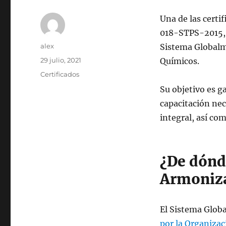
Una de las certi
018-STPS-2015,
Autor
alex
Sistema Globalm
Publicado
29 julio, 2021
Químicos.
el
Categorías
Certificados
Su objetivo es g
capacitación nec
integral, así co
¿De dónd
Armoniz
El Sistema Glob
por la Organizac