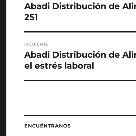
de
Abadi Distribución de Al
Entrada
anterior:
entradas
251
SIGUIENTE
Abadi Distribución de Al
Siguiente
entrada:
el estrés laboral
ENCUÉNTRANOS