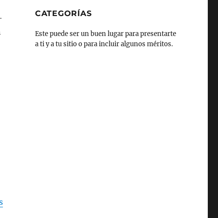
CATEGORÍAS
-
n
Este puede ser un buen lugar para presentarte
a ti y a tu sitio o para incluir algunos méritos.
s