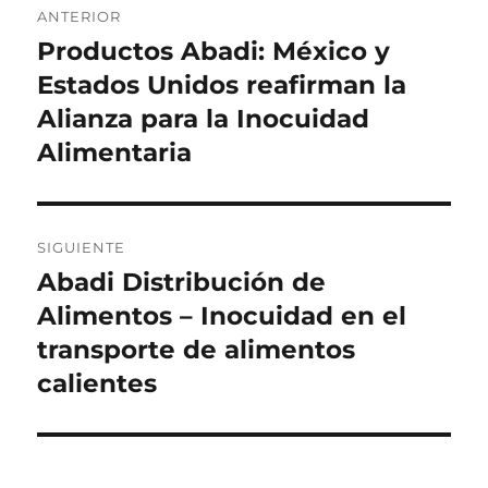
ANTERIOR
de
Productos Abadi: México y
Entrada
anterior:
Estados Unidos reafirman la
entradas
Alianza para la Inocuidad
Alimentaria
SIGUIENTE
Abadi Distribución de
Siguiente
entrada:
Alimentos – Inocuidad en el
transporte de alimentos
calientes