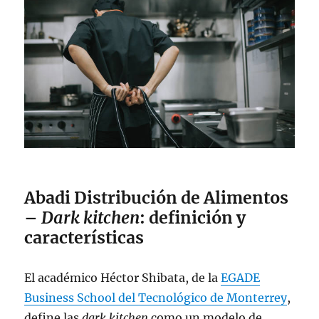
Abadi Distribución de Alimentos
–
Dark kitchen
: definición y
características
El académico Héctor Shibata, de la
EGADE
Business School del Tecnológico de Monterrey
,
define las
dark kitchen
como un modelo de