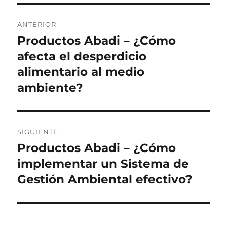
Navegación
ANTERIOR
de
Productos Abadi – ¿Cómo
Entrada
anterior:
afecta el desperdicio
entradas
alimentario al medio
ambiente?
SIGUIENTE
Productos Abadi – ¿Cómo
Siguiente
entrada:
implementar un Sistema de
Gestión Ambiental efectivo?