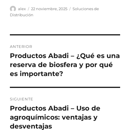
Autor
Publicado
Categorías
alex
22 noviembre, 2025
Soluciones de
el
Distribución
Navegación
ANTERIOR
de
Productos Abadi – ¿Qué es una
Entrada
anterior:
reserva de biosfera y por qué
entradas
es importante?
SIGUIENTE
Productos Abadi – Uso de
Siguiente
entrada:
agroquímicos: ventajas y
desventajas